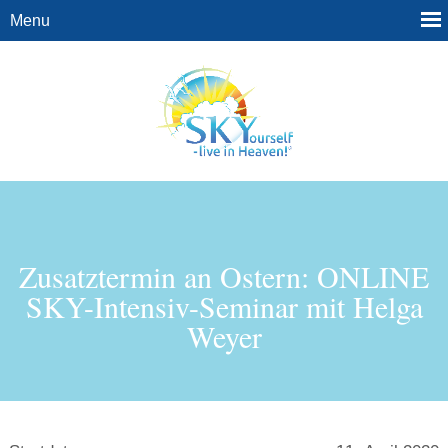
Zusatztermin an Ostern: ONLINE
SKY-Intensiv-Seminar mit Helga
Weyer