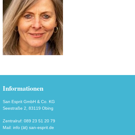
Informationen
San Esprit GmbH & Co. KG
Seestraße 2, 83119 Obing
Zentralruf: 089 23 51 20 79
Mail: info (ät) san-esprit.de