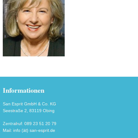
Informationen
San Esprit GmbH & Co. KG
Seestraße 2, 83119 Obing
Zentralruf: 089 23 51 20 79
Mail: info (ät) san-esprit.de