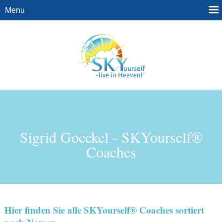
Sigrid Goeckel - SKYourself®
Coaches
Hier finden Sie alle SKYourself® Coaches sortiert