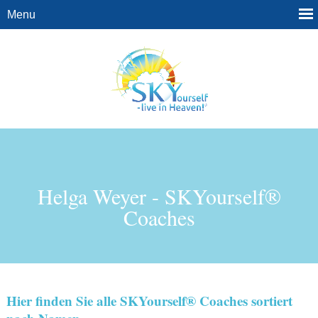
Helga Weyer - SKYourself®
Coaches
Hier finden Sie alle SKYourself® Coaches sortiert