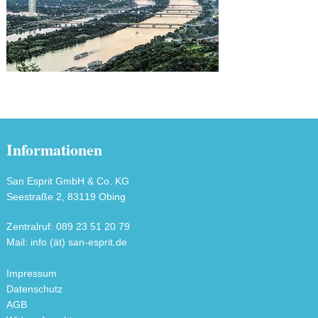
Informationen
San Esprit GmbH & Co. KG
Seestraße 2, 83119 Obing
Zentralruf: 089 23 51 20 79
Mail: info (ät) san-esprit.de
Impressum
Datenschutz
AGB