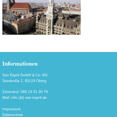
Informationen
San Esprit GmbH & Co. KG
Seestraße 2, 83119 Obing
Zentralruf: 089 23 51 20 79
Mail: info (ät) san-esprit.de
Impressum
Datenschutz