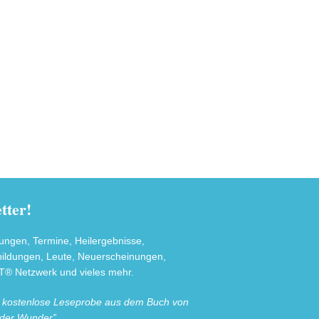
ter!
tungen, Termine, Heilergebnisse,
sbildungen, Leute, Neuerscheinungen,
® Netzwerk und vieles mehr.
e kostenlose Leseprobe aus dem Buch von
 der Wunder”.