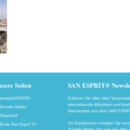
sere Seiten
SAN ESPRIT® Newslet
amazinGRACE®
Erfahren Sie alles über Veranstal
internationale Aktivitäten und Au
Annette Müller
Nachrichten aus dem SAN ESPRIT
Clearise®
Als Dankeschön erhalten Sie ein
École San Esprit TV
Annette Müller “Ich geh den Weg