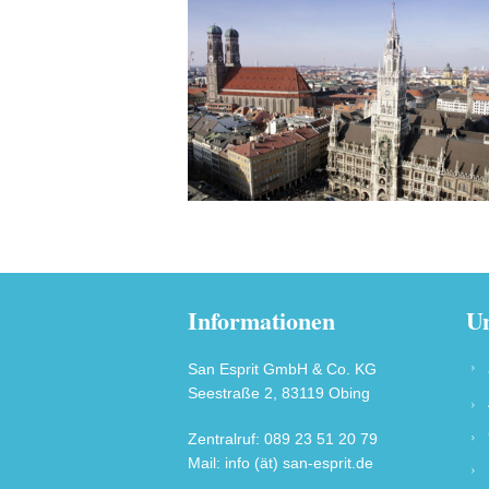
Informationen
Un
San Esprit GmbH & Co. KG
Seestraße 2, 83119 Obing
Zentralruf: 089 23 51 20 79
Mail: info (ät) san-esprit.de