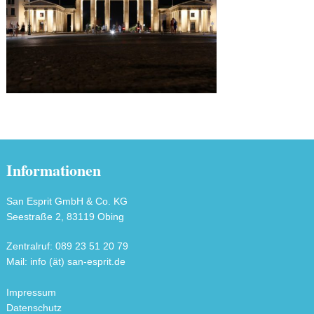
Informationen
San Esprit GmbH & Co. KG
Seestraße 2, 83119 Obing
Zentralruf: 089 23 51 20 79
Mail: info (ät) san-esprit.de
Impressum
Datenschutz