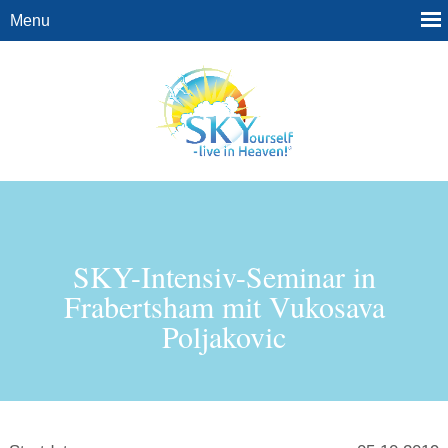
SKY-Intensiv-Seminar in
Frabertsham mit Vukosava
Poljakovic