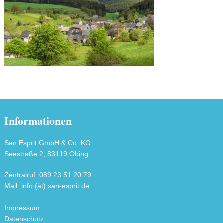
Informationen
San Esprit GmbH & Co. KG
Seestraße 2, 83119 Obing
Zentralruf: 089 23 51 20 79
Mail: info (ät) san-esprit.de
Impressum
Datenschutz