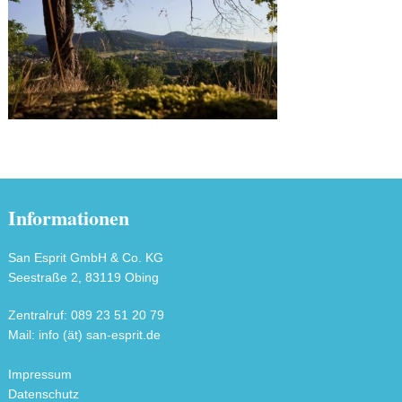
Informationen
San Esprit GmbH & Co. KG
Seestraße 2, 83119 Obing
Zentralruf: 089 23 51 20 79
Mail: info (ät) san-esprit.de
Impressum
Datenschutz