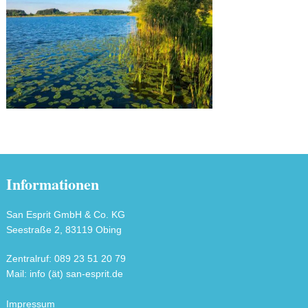
Informationen
San Esprit GmbH & Co. KG
Seestraße 2, 83119 Obing
Zentralruf: 089 23 51 20 79
Mail: info (ät) san-esprit.de
Impressum