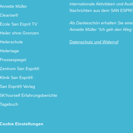
internationale Aktivitäten und Au
Annette Müller
Nachrichten aus dem SAN ESPRIT
Clearise®
Als Dankeschön erhalten Sie ein
École San Esprit TV
Annette Müller “Ich geh den Weg
Heiler ohne Grenzen
Heilerschule
Datenschutz und Widerruf
Heilertage
Pressespiegel
Zentrum San Esprit®
Klinik San Esprit®
San Esprit® Verlag
SKYourself Erfahrungsberichte
Tagebuch
Cookie Einstellungen