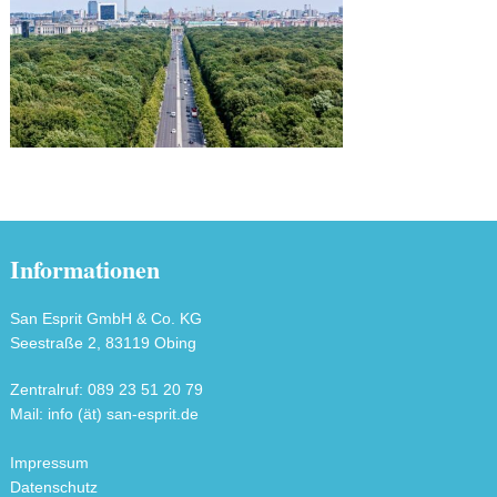
Informationen
San Esprit GmbH & Co. KG
Seestraße 2, 83119 Obing
Zentralruf: 089 23 51 20 79
Mail: info (ät) san-esprit.de
Impressum
Datenschutz