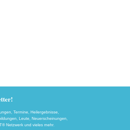
ter!
tungen, Termine, Heilergebnisse,
sbildungen, Leute, Neuerscheinungen,
® Netzwerk und vieles mehr.