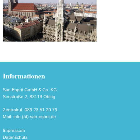
Informationen
San Esprit GmbH & Co. KG
Seestraße 2, 83119 Obing
Zentralruf: 089 23 51 20 79
Mail: info (ät) san-esprit.de
Impressum
Datenschutz