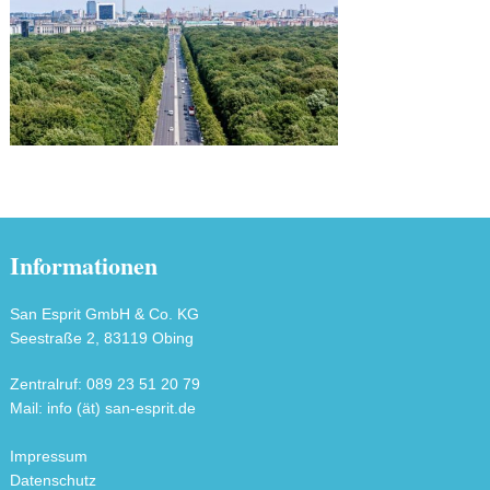
Informationen
San Esprit GmbH & Co. KG
Seestraße 2, 83119 Obing
Zentralruf: 089 23 51 20 79
Mail: info (ät) san-esprit.de
Impressum
Datenschutz