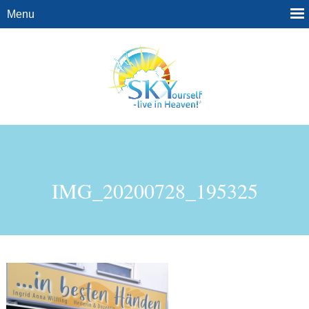
IMG_20200728_195325