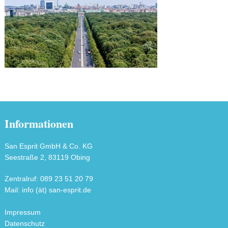
Informationen
San Esprit GmbH & Co. KG
Seestraße 2, 83119 Obing
Zentralruf: 089 23 51 20 79
Mail: info (ät) san-esprit.de
Impressum
Datenschutz