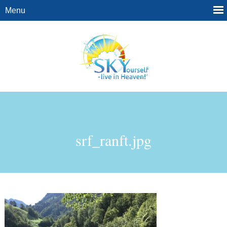
srf_ranft.jpg