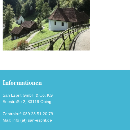
Informationen
San Esprit GmbH & Co. KG
Seestraße 2, 83119 Obing
Zentralruf: 089 23 51 20 79
Mail: info (ät) san-esprit.de