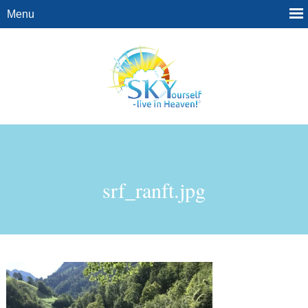
srf_ranft.jpg