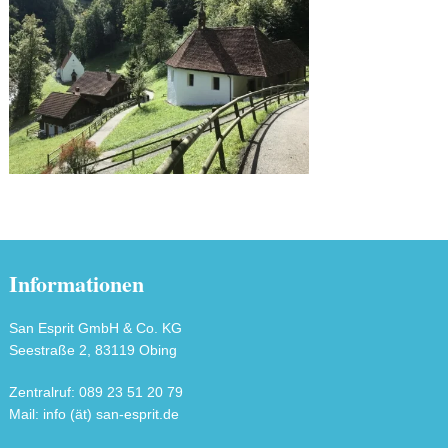
Informationen
San Esprit GmbH & Co. KG
Seestraße 2, 83119 Obing
Zentralruf: 089 23 51 20 79
Mail: info (ät) san-esprit.de