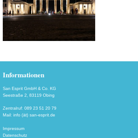
Informationen
San Esprit GmbH & Co. KG
Seestraße 2, 83119 Obing
Zentralruf: 089 23 51 20 79
Mail: info (ät) san-esprit.de
Impressum
Datenschutz