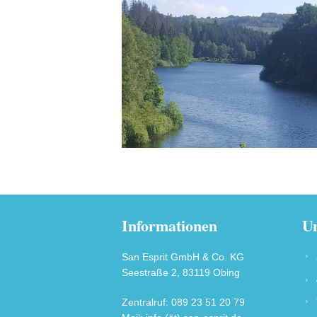
Informationen
Un
San Esprit GmbH & Co. KG
Seestraße 2, 83119 Obing
Zentralruf: 089 23 51 20 79