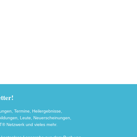
ter!
tungen, Termine, Heilergebnisse,
sbildungen, Leute, Neuerscheinungen,
® Netzwerk und vieles mehr.