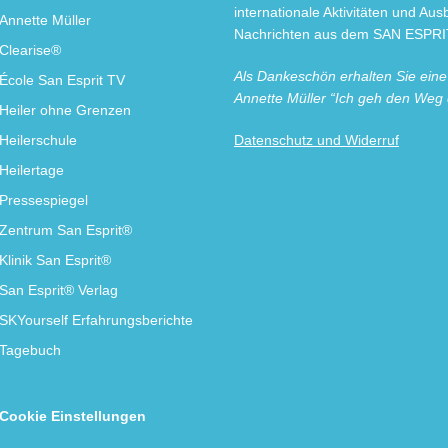
internationale Aktivitäten und Au
Annette Müller
Nachrichten aus dem SAN ESPRIT
Clearise®
Als Dankeschön erhalten Sie ein
École San Esprit TV
Annette Müller “Ich geh den Weg
Heiler ohne Grenzen
Heilerschule
Datenschutz und Widerruf
Heilertage
Pressespiegel
Zentrum San Esprit®
Klinik San Esprit®
San Esprit® Verlag
SKYourself Erfahrungsberichte
Tagebuch
Cookie Einstellungen